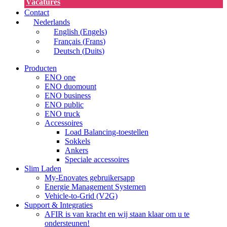
Vacatures
Contact
Nederlands
English
(
Engels
)
Français
(
Frans
)
Deutsch
(
Duits
)
Producten
ENO one
ENO duomount
ENO business
ENO public
ENO truck
Accessoires
Load Balancing-toestellen
Sokkels
Ankers
Speciale accessoires
Slim Laden
My-Enovates gebruikersapp
Energie Management Systemen
Vehicle-to-Grid (V2G)
Support & Integraties
AFIR is van kracht en wij staan klaar om u te
ondersteunen!