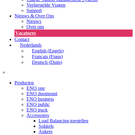
Veelgestelde Vragen
Support
Nieuws & Over Ons
Nieuws
Over ons
Vacatures
Contact
Nederlands
English
(
Engels
)
Français
(
Frans
)
Deutsch
(
Duits
)
×
Producten
ENO one
ENO duomount
ENO business
ENO public
ENO truck
Accessoires
Load Balancing-toestellen
Sokkels
Ankers