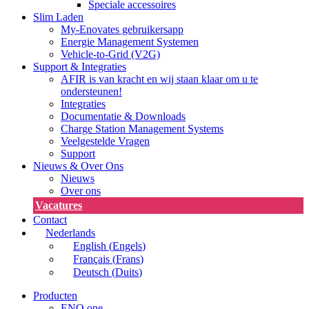
Speciale accessoires
Slim Laden
My-Enovates gebruikersapp
Energie Management Systemen
Vehicle-to-Grid (V2G)
Support & Integraties
AFIR is van kracht en wij staan klaar om u te
ondersteunen!
Integraties
Documentatie & Downloads
Charge Station Management Systems
Veelgestelde Vragen
Support
Nieuws & Over Ons
Nieuws
Over ons
Vacatures
Contact
Nederlands
English
(
Engels
)
Français
(
Frans
)
Deutsch
(
Duits
)
Producten
ENO one