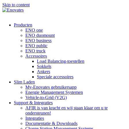
Skip to content
Producten
ENO one
ENO duomount
ENO business
ENO public
ENO truck
Accessoires
Load Balancing-toestellen
Sokkels
Ankers
Speciale accessoires
Slim Laden
My-Enovates gebruikersapp
Energie Management Systemen
Vehicle-to-Grid (V2G)
Support & Integraties
AFIR is van kracht en wij staan klaar om u te
ondersteunen!
Integraties
Documentatie & Downloads
Charge Station Management Systems