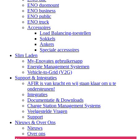
ENO duomount
ENO business
ENO public
ENO truck
Accessoires
Load Balancing-toestellen
Sokkels
Ankers
Speciale accessoires
Slim Laden
My-Enovates gebruikersapp
Energie Management Systemen
Vehicle-to-Grid (V2G)
Support & Integraties
AFIR is van kracht en wij staan klaar om u te
ondersteunen!
Integraties
Documentatie & Downloads
Charge Station Management Systems
Veelgestelde Vragen
Support
Nieuws & Over Ons
Nieuws
Over ons